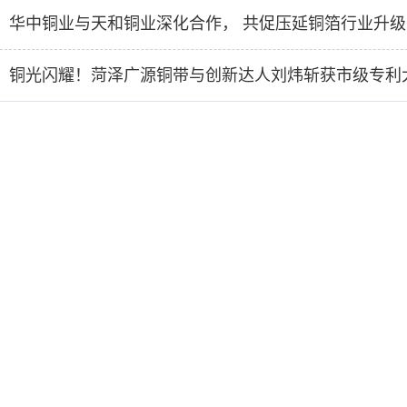
华中铜业与天和铜业深化合作， 共促压延铜箔行业升级
铜光闪耀！菏泽广源铜带与创新达人刘炜斩获市级专利